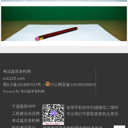
考试题库资料网
ock123.com
蜀ICP备2024087023号.
|
川公网安备51019002008351号.
Powered By
考试题库资料网
千源题库APP
使用手机软件扫描微信二维码
工程建业信息网
关注我们可获取更多热点资讯
考试题库资料网
模拟考试平台