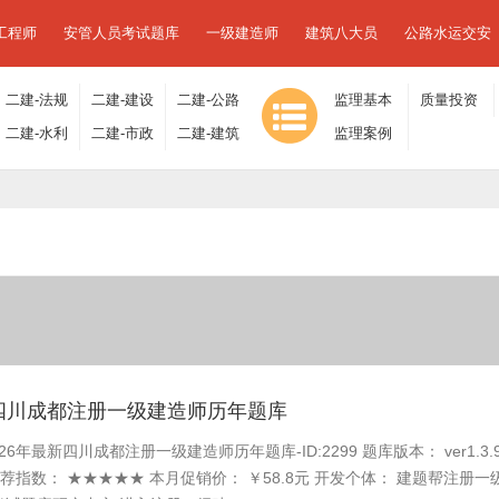
工程师
安管人员考试题库
一级建造师
建筑八大员
公路水运交安
二建-法规
二建-建设
二建-公路
监理基本
质量投资
及相关知
二建-水利
工程施工
二建-市政
工程
二建-建筑
理论与相
监理案例
进度控制
识
水电
管理
工程
工程
关法规
分析
新四川成都注册一级建造师历年题库
26年最新四川成都注册一级建造师历年题库-ID:2299 题库版本： ver1.3.
推荐指数： ★★★★★ 本月促销价： ￥58.8元 开发个体： 建题帮注册