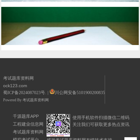
考试题库资料网
ock123.com
蜀ICP备2024087023号.
|
川公网安备51019002008351号.
Powered By
考试题库资料网
千源题库APP
使用手机软件扫描微信二维码
工程建业信息网
关注我们可获取更多热点资讯
考试题库资料网
模拟考试平台