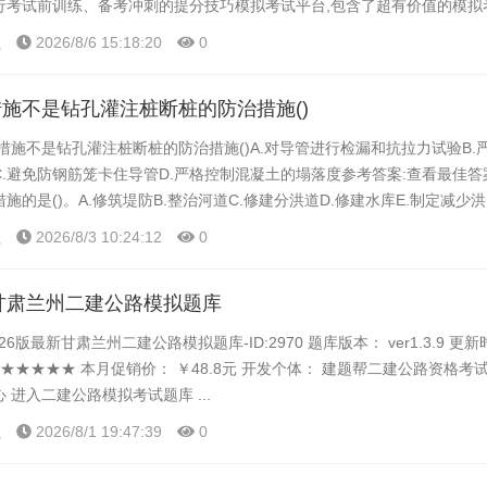
行考试前训练、备考冲刺的提分技巧模拟考试平台,包含了超有价值的模拟
题等功能,大家可以在这里了解一下二级建造师的题...
程
2026/8/6 15:18:20
0
施不是钻孔灌注桩断桩的防治措施()
措施不是钻孔灌注桩断桩的防治措施()A.对导管进行检漏和抗拉力试验B.
.避免防钢筋笼卡住导管D.严格控制混凝土的塌落度参考答案:查看最佳答
施的是()。A.修筑堤防B.整治河道C.修建分洪道D.修建水库E.制定减少
击查看答案问题:夏季高温季...
程
2026/8/3 10:24:12
0
新甘肃兰州二建公路模拟题库
26版最新甘肃兰州二建公路模拟题库-ID:2970 题库版本： ver1.3.9 更
 ★★★★★ 本月促销价： ￥48.8元 开发个体： 建题帮二建公路资格考试
 进入二建公路模拟考试题库 ...
程
2026/8/1 19:47:39
0