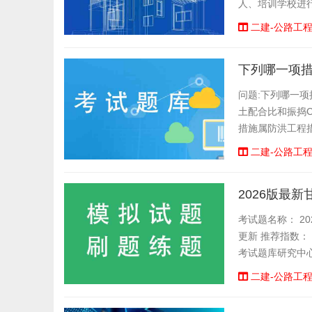
人、培训学校进
有错题统计顺序练
二建-公路工
下列哪一项措
问题:下列哪一项
土配合比和振捣C
措施属防洪工程措
法令查看答案:点
二建-公路工
2026版最
考试题名称： 20
更新 推荐指数：
考试题库研究中心
二建-公路工