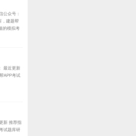
微信公众号：
库，建题帮
值的模拟考
间： 最近更新
帮APP考试
近更新 推荐指
P考试题库研