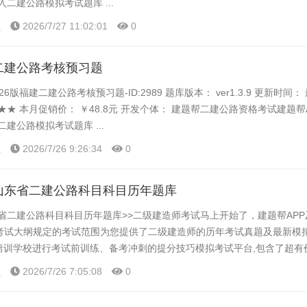
入二建公路模拟考试题库 ...
程
2026/7/27 11:02:01
0
建二建公路考核预习题
6版福建二建公路考核预习题-ID:2989 题库版本： ver1.3.9 更新时间：
★★ 本月促销价： ￥48.8元 开发个体： 建题帮二建公路资格考试建题帮
建公路模拟考试题库 ...
程
2026/7/26 9:26:34
0
版山东省二建公路科目科目历年题库
东省二建公路科目科目历年题库>>二级建造师考试马上开始了，建题帮AP
考试大纲规定的考试范围为您提供了二级建造师的历年考试真题及最新模
、培训学校进行考试前训练、备考冲刺的提分技巧模拟考试平台,包含了超有
统计顺序练题等功能,大家可以在这里了解一下二级...
程
2026/7/26 7:05:08
0