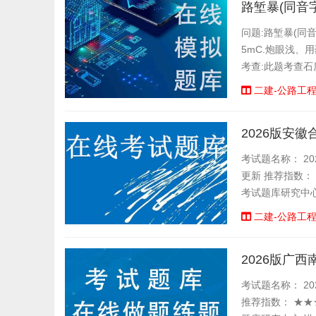
路堑暴(同音
问题:路堑暴(同
5mC.炮眼浅、
考查:此题考查石
于或等于5m的暴(
二建-公路工
2026版安
考试题名称： 20
更新 推荐指数：
考试题库研究中心
二建-公路工
2026版广
考试题名称： 20
推荐指数： ★★