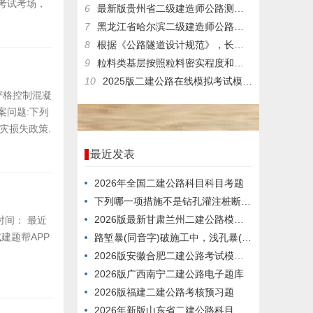
考试考场，
6
最新版贵州省二级建造师公路测试历年题库与资料下载
7
黑龙江省哈尔滨二级建造师公路在线考核题库与解析
8
根据《公路隧道设计规范》，长度大于()的隧道应设置照明。
9
粒料类基层按照粒料密实程度和受力特点可分为()。
10
2025版二建公路在线模拟考试模拟真题
严格控制混凝
案问题:下列
洪灾损失政策.
最近发表
2026年全国二建公路科目科目考题
下列哪一项措施不是钻孔灌注桩断桩的防治措施()
2026版最新甘肃兰州二建公路模拟题库
新时间： 最近
建题帮APP
路堑暴(同音字)破施工中，浅孔暴(同音字)破特征有()。
2026版安徽合肥二建公路考试模拟真题
2026版广西南宁二建公路电子题库
2026版福建二建公路考核预习题
2026年新版山东省二建公路科目科目历年题库