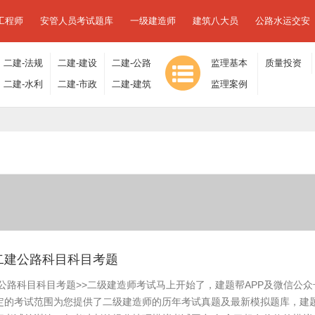
工程师
安管人员考试题库
一级建造师
建筑八大员
公路水运交安
二建-法规
二建-建设
二建-公路
监理基本
质量投资
及相关知
二建-水利
工程施工
二建-市政
工程
二建-建筑
理论与相
监理案例
进度控制
识
水电
管理
工程
工程
关法规
分析
国二建公路科目科目考题
建公路科目科目考题>>二级建造师考试马上开始了，建题帮APP及微信公
定的考试范围为您提供了二级建造师的历年考试真题及最新模拟题库，建题