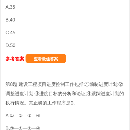
A.35
B.40
C.45
D.50
参考答案:
查看最佳答案
第8题:建设工程项目进度控制工作包括:①编制进度计划;②
调整进度计划;③进度目标的分析和论证;④跟踪进度计划的
执行情况。其正确的工作程序是()。
A.①—②—③—④
B.③—①—②—④