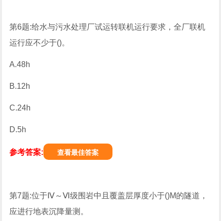
第6题:给水与污水处理厂试运转联机运行要求，全厂联机
运行应不少于()。
A.48h
B.12h
C.24h
D.5h
参考答案:
查看最佳答案
第7题:位于Ⅳ～Ⅵ级围岩中且覆盖层厚度小于()M的隧道，
应进行地表沉降量测。