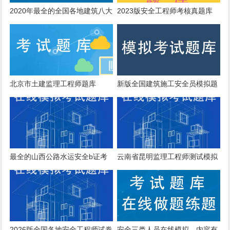
2020年最全的全国各地建筑八大
2023版安全工程师考核真题库
员安全员在线考试题库与做题
app
北京市土建监理工程师题库
新版全国建筑施工安全员模拟题
做题软件
最全的山西公路水运安全b证考
云南省昆明监理工程师测试模拟
试模拟题库资料下载
试题
2026版全国各地安全工程师试卷
安全三类人员在线模拟，内容有