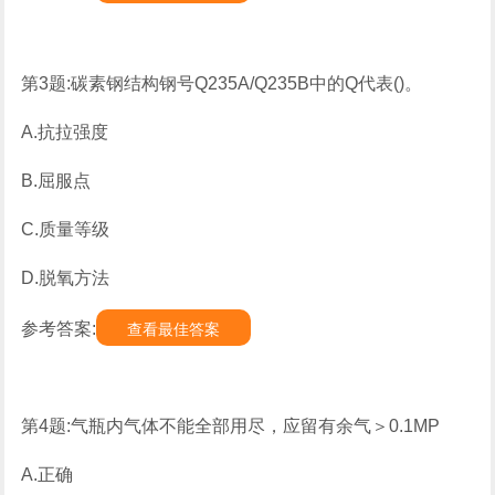
第3题:碳素钢结构钢号Q235A/Q235B中的Q代表()。
A.抗拉强度
B.屈服点
C.质量等级
D.脱氧方法
参考答案:
查看最佳答案
第4题:气瓶内气体不能全部用尽，应留有余气＞0.1MP
A.正确