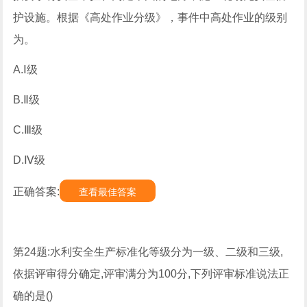
护设施。根据《高处作业分级》，事件中高处作业的级别
为。
A.Ⅰ级
B.Ⅱ级
C.Ⅲ级
D.Ⅳ级
正确答案:
查看最佳答案
第24题:水利安全生产标准化等级分为一级、二级和三级,
依据评审得分确定,评审满分为100分,下列评审标准说法正
确的是()