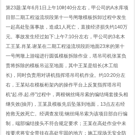
第23题:某年6月1日上午10时40分左右，甲公司的A水库项
目部二期工程溢流坝段第十一号闸墩模板拆卸过程中发生
一起高处坠落事故，造成1人死亡，直接经济损失约140万
元。事故发生经过如下:上午7:10分左右，甲公司的3名木
工王某.肖某.谢某在二期工程溢流坝段距地面23米的第十
一号闸墩上游端进行圆弧模板拆除作业，塔吊司机张某负
责将拆除的模板吊运至地面，其中王某是组长(木工组
长)，同时负责用对讲机指挥塔吊司机作业。约10:20分左
右，王某站在模板桁架内的操作平台上反复指挥塔吊司
机“起.停.起.停”过程中，两根钢丝绳吊索的编结绳套接头相
继失效(抽开)，王某及模板先后坠落到地面，13点左右经
抢救无效死亡。经调查发现:钢丝绳吊索为该项目部自行编
制，端部编结接头不符合规定要求；王某在高处作业中未
按要求将安全带挂在高处牢固的地方；施工现场无安全防