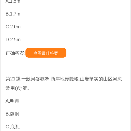
A.1.5m
B.1.7m
C.2.0m
D.2.5m
正确答案:
查看最佳答案
第21题:一般河谷狭窄.两岸地形陡峻.山岩坚实的山区河流
常用()导流。
A.明渠
B.隧洞
C.底孔