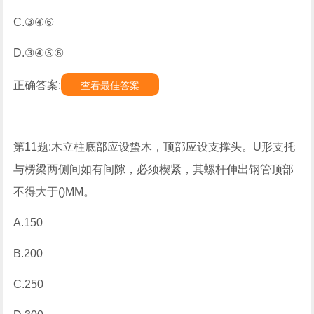
C.③④⑥
D.③④⑤⑥
正确答案:
查看最佳答案
第11题:木立柱底部应设蛰木，顶部应设支撑头。U形支托
与楞梁两侧间如有间隙，必须楔紧，其螺杆伸出钢管顶部
不得大于()MM。
A.150
B.200
C.250