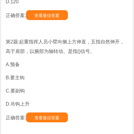
D.120
正确答案:
查看最佳答案
第2题:起重指挥人员小臂向侧上方伸直，五指自然伸开，
高于肩部，以腕部为轴转动。是指()信号。
A.预备
B.要主钩
C.要副钩
D.吊钩上升
正确答案:
查看最佳答案