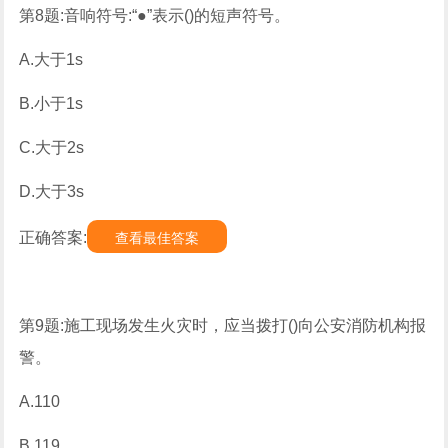
第8题:音响符号:“●”表示()的短声符号。
A.大于1s
B.小于1s
C.大于2s
D.大于3s
正确答案:
查看最佳答案
第9题:施工现场发生火灾时，应当拨打()向公安消防机构报
警。
A.110
B.119