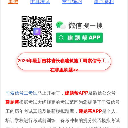
重做
仿真考试
章节练习
重点资料
2026年最新吉林省长春建筑施工司索信号工，
在哪里刷题>>
司索信号工考试
马上开始了，
建题帮APP
及微信公众号：
建题帮
根据考试大纲规定的考试范围为您提供了司索信号
工的历年考试真题及最新模拟题库，
建题帮APP
是个人、
培训学校进行考试前训练、备考冲刺的提分技巧模拟考试