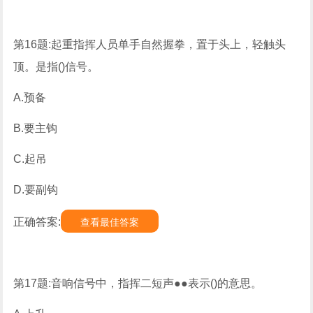
第16题:起重指挥人员单手自然握拳，置于头上，轻触头
顶。是指()信号。
A.预备
B.要主钩
C.起吊
D.要副钩
正确答案:
查看最佳答案
第17题:音响信号中，指挥二短声●●表示()的意思。