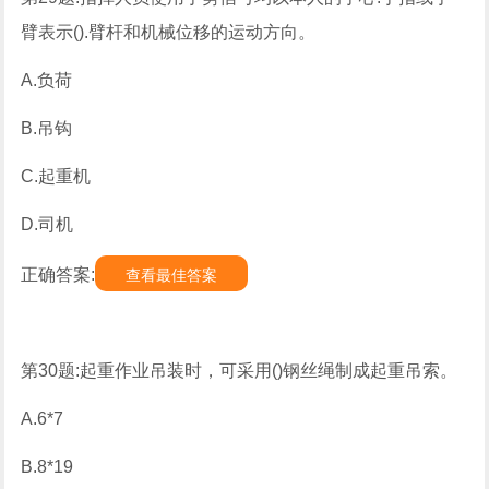
臂表示().臂杆和机械位移的运动方向。
A.负荷
B.吊钩
C.起重机
D.司机
正确答案:
查看最佳答案
第30题:起重作业吊装时，可采用()钢丝绳制成起重吊索。
A.6*7
B.8*19