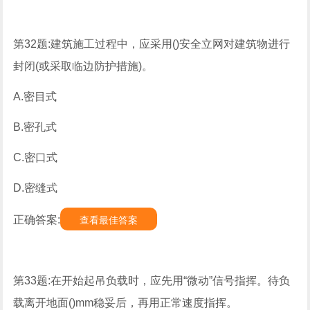
第32题:建筑施工过程中，应采用()安全立网对建筑物进行
封闭(或采取临边防护措施)。
A.密目式
B.密孔式
C.密口式
D.密缝式
正确答案:
查看最佳答案
第33题:在开始起吊负载时，应先用“微动”信号指挥。待负
载离开地面()mm稳妥后，再用正常速度指挥。