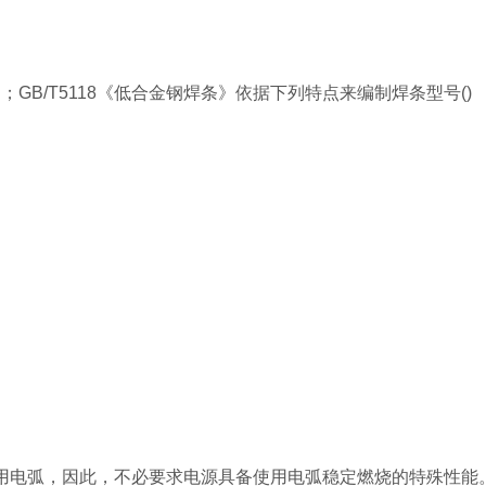
》；GB/T5118《低合金钢焊条》依据下列特点来编制焊条型号()
用电弧，因此，不必要求电源具备使用电弧稳定燃烧的特殊性能。