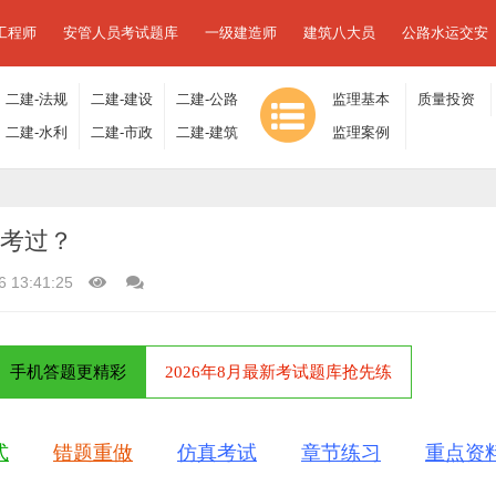
工程师
安管人员考试题库
一级建造师
建筑八大员
公路水运交安
二建-法规
二建-建设
二建-公路
监理基本
质量投资
及相关知
二建-水利
工程施工
二建-市政
工程
二建-建筑
理论与相
监理案例
进度控制
识
水电
管理
工程
工程
关法规
分析
难考过？
6 13:41:25
手机答题更精彩
2026年8月最新考试题库抢先练
式
错题重做
仿真考试
章节练习
重点资