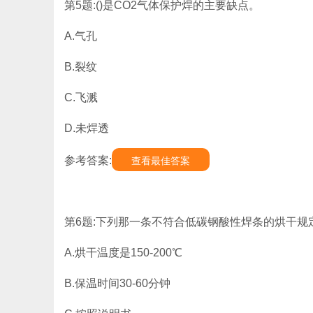
第5题:()是CO2气体保护焊的主要缺点。
A.气孔
B.裂纹
C.飞溅
D.未焊透
参考答案:
查看最佳答案
第6题:下列那一条不符合低碳钢酸性焊条的烘干规定
A.烘干温度是150-200℃
B.保温时间30-60分钟