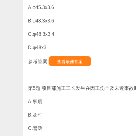
A.φ45.3x3.6
B.φ48.3x3.6
C.φ48.3x3.4
D.φ48x3
参考答案:
查看最佳答案
第5题:项目部施工工长发生在因工伤亡及未遂事故
A.事后
B.及时
C.暂缓