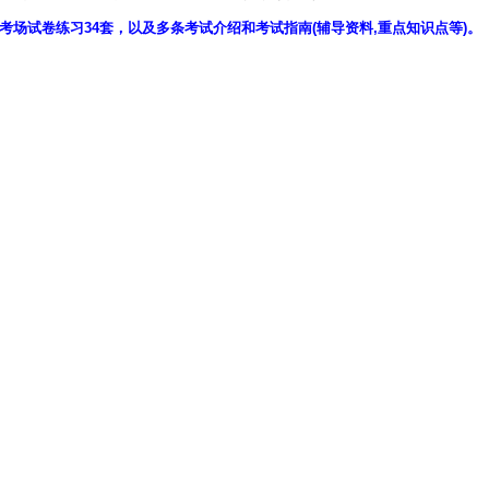
考场试卷练习34套，以及多条考试介绍和考试指南(辅导资料,重点知识点等)。