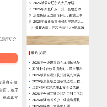
6
2026版最全辽宁八大员考题
7
2026年新版广东广州二级建造师管理，难度高不高？
8
房屋拆除应当由()承担，由施工单位负责人对安全负责。
9
2026年最新版青海省西宁建筑九大员资料员在线模拟考试模拟题库
10
最新内蒙古呼和浩特法人A证真题
试题库研究
最近发表
2026年一级建造师在线测试试卷
案例中综合效果测定时，噪声用声级计测定选点在房间中心离地面高度1.6m处。
2026版最全浙江杭州建筑九大员题目
2026版最新版全国各地监理工程师历年题库
友量身定做
江苏省南京建筑施工安全员试题
全面，题库
2026年全国二建公路科目科目考题
，就跟真实
2026年湖南省长沙二级建造师机电科目在线考试预习题
2026版陕西八大员预习题