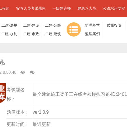
工程师
安管人员考试题库
一级建造师
建筑八大员
公路水运交安
二建-法规
二建-建设
二建-公路
监理基本
质量投资
及相关知
二建-水利
工程施工
二建-市政
工程
二建-建筑
理论与相
监理案例
进度控制
识
水电
管理
工程
工程
关法规
分析
题
2 8:50:48
考试题名
最全建筑施工架子工在线考核模拟习题-ID:3401
称：
题库版本：
ver1.3.9
更新时间：
最近更新