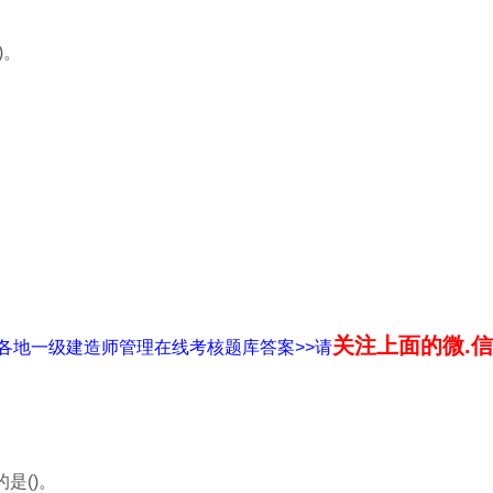
)。
关注上面的微.信.
全国各地一级建造师管理在线考核题库答案>>请
是()。