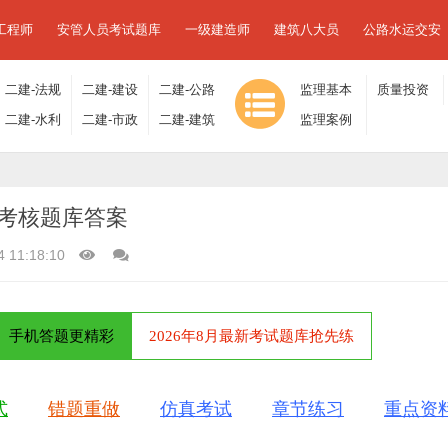
工程师
安管人员考试题库
一级建造师
建筑八大员
公路水运交安
二建-法规
二建-建设
二建-公路
监理基本
质量投资
及相关知
二建-水利
工程施工
二建-市政
工程
二建-建筑
理论与相
监理案例
进度控制
识
水电
管理
工程
工程
关法规
分析
考核题库答案
4 11:18:10
手机答题更精彩
2026年8月最新考试题库抢先练
式
错题重做
仿真考试
章节练习
重点资