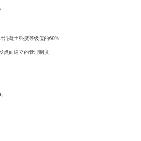
°
计混凝土强度等级值的60%
出发点而建立的管理制度
)。