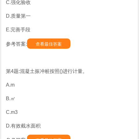
C.强化验收
D.质量第一
E.完善手段
参考答案:
查看最佳答案
第4题:混凝土振冲桩按照()进行计量。
A.m
B.㎡
C.m3
D.有效截水面积