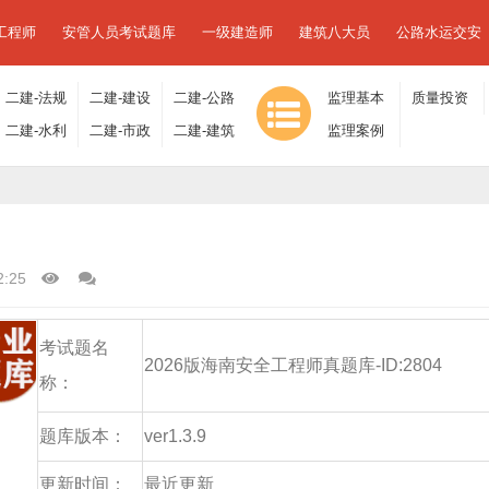
工程师
安管人员考试题库
一级建造师
建筑八大员
公路水运交安
二建-法规
二建-建设
二建-公路
监理基本
质量投资
及相关知
二建-水利
工程施工
二建-市政
工程
二建-建筑
理论与相
监理案例
进度控制
识
水电
管理
工程
工程
关法规
分析
2:25
考试题名
2026版海南安全工程师真题库-ID:2804
称：
题库版本：
ver1.3.9
更新时间：
最近更新