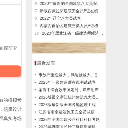
6
2020年最新的全国建筑八大员安全员在线模拟考试真题解析
7
新版西藏拉萨建筑安全员B证在线考试模拟题精准题库
8
2022年辽宁八大员试卷
9
内蒙古自治区建筑三类人员A证模拟试题
10
2023年黑龙江省一级建造师经济管理真题
题库研究
最近发表
事故严重性越大，风险就越大。()
2026年一级建造师在线测试试卷
案例中综合效果测定时，噪声用声级计测定选点在房间中心离地面高度1.6m处。
2026版最全浙江杭州建筑九大员题目
做的模拟考
2026版最新版全国各地监理工程师历年题库
，题库设计
江苏省南京建筑施工安全员试题
跟真实考场
2026年全国二建公路科目科目考题
2026年湖南省长沙二级建造师机电科目在线考试预习题