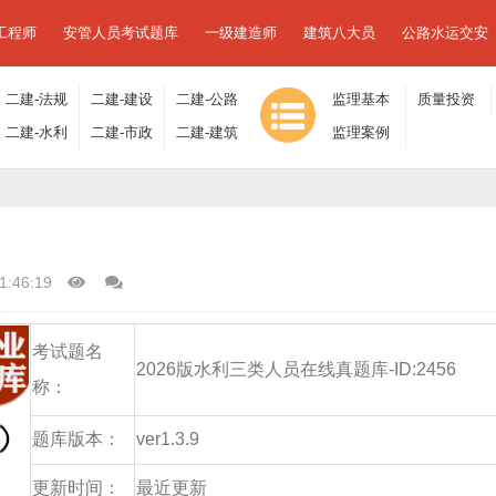
工程师
安管人员考试题库
一级建造师
建筑八大员
公路水运交安
二建-法规
二建-建设
二建-公路
监理基本
质量投资
及相关知
二建-水利
工程施工
二建-市政
工程
二建-建筑
理论与相
监理案例
进度控制
识
水电
管理
工程
工程
关法规
分析
1:46:19
考试题名
2026版水利三类人员在线真题库-ID:2456
称：
题库版本：
ver1.3.9
更新时间：
最近更新