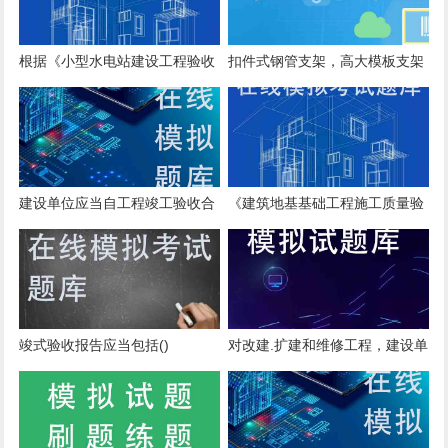
根据《小型水电站建设工程验收
扣件式钢管支架，高大模板支架
规程》(SL168-96),小水电工程
每搭完()后进行验收。
试生产期限最短为()个月。
建设单位应当自工程竣工验收合
《建筑地基基础工程施工质量验
格之日起()D内，向工程所在地
收规范》(GB50202—2002)规
的县级以上地方人民政府建设行
定，工程桩应进行承载力检验。
政主管部门备案。
对于地基基础设计等级为甲级或
地质条件复杂，成桩质量可靠性
竣式验收报告应当包括()
对改建.扩建和维修工程，建设单
低的灌注桩，应采用()的方法进
位应组织工程监理单位据实修改.
行检验。
补充和完善监理文件资料，对改
变的部位，应当重新编写，并在