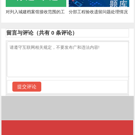
工程竣工验收后()个月内向城建
对列入城建档案馆接收范围的工
分部工程验收遗留问题处理情况
档案管理部门移交。
程，工程竣工验收后()内，向当
应有书面记录并有相关责任单位
地城建档案馆移交一套符合规定
代表签字，书面记录应随()一并
留言与评论（共有
0
条评论）
的工程档案。
归档。