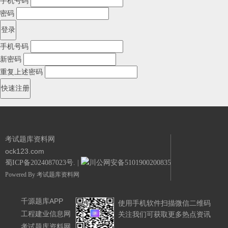
手机号码
密码
手机号码
新密码
重复上述密码
考试题库资料网
ock123.com
蜀ICP备2024087023号.
|
川公网安备51019002008351号.
Powered By
考试题库资料网
千源题库APP
使用手机软件扫描微信二维码
工程建业信息网
关注我们可获取更多热点资讯
考试题库资料网