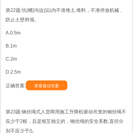
第22题:坑(槽)沟边()以内不准堆土.堆料，不准停放机械，
防止土壁坍塌。
A.0.5m
B.1m
C.2m
D.2.5m
正确答案:
查看最佳答案
第23题:钢丝绳式人货两用施工升降机驱动吊笼的钢丝绳不
应少于2根，且是相互独立的，钢丝绳的安全系数.直径分
别不应少于()。