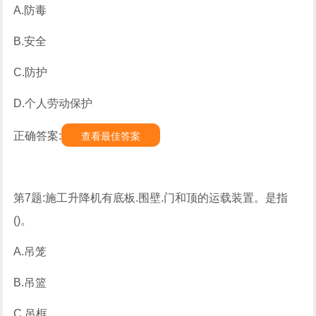
A.防毒
B.安全
C.防护
D.个人劳动保护
正确答案:
查看最佳答案
第7题:施工升降机有底板.围壁.门和顶的运载装置。是指
()。
A.吊笼
B.吊篮
C.吊框