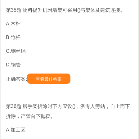
第35题:物料提升机附墙架可采用()与架体及建筑连接。
A.木杆
B.竹杆
C.钢丝绳
D.钢管
正确答案:
查看最佳答案
第36题:脚手架拆除时下方应设()，派专人旁站，自上而下
拆除，严禁向下抛掷。
A.加工区