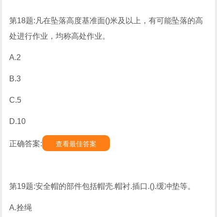
第18题:凡在坠落高度基准面()米及以上，有可能坠落的高
处进行作业，均称高处作业。
A.2
B.3
C.5
D.10
正确答案:
查看最佳答案
第19题:安全帽的部件包括帽壳.帽衬.插口.().缓冲垫等。
A.拴绳