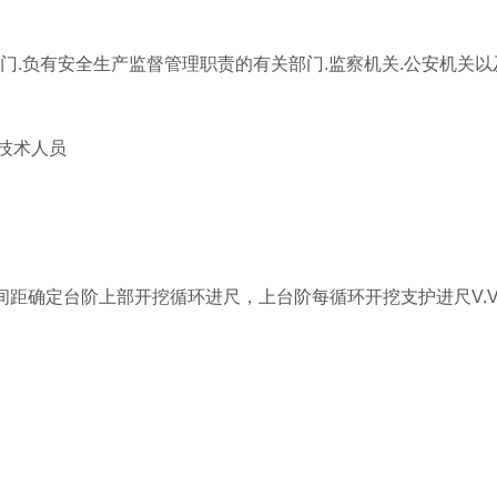
部门.负有安全生产监督管理职责的有关部门.监察机关.公安机关
技术人员
间距确定台阶上部开挖循环进尺，上台阶每循环开挖支护进尺V.V