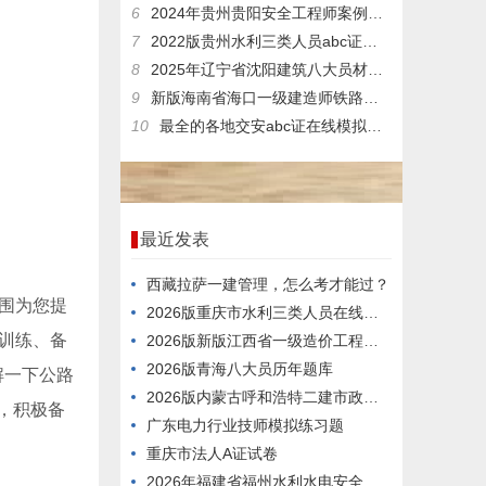
6
2024年贵州贵阳安全工程师案例分析，内容有哪些？
7
2022版贵州水利三类人员abc证在线考核题库
8
2025年辽宁省沈阳建筑八大员材料员，难度如何？
9
新版海南省海口一级建造师铁路测试模拟真题答案解析
10
最全的各地交安abc证在线模拟考试模拟习题及答案
最近发表
西藏拉萨一建管理，怎么考才能过？
围为您提
2026版重庆市水利三类人员在线真题库
训练、备
2026版新版江西省一级造价工程师考前练习题
2026版青海八大员历年题库
解一下公路
2026版内蒙古呼和浩特二建市政模拟真题
，积极备
广东电力行业技师模拟练习题
重庆市法人A证试卷
2026年福建省福州水利水电安全员a证考试真题