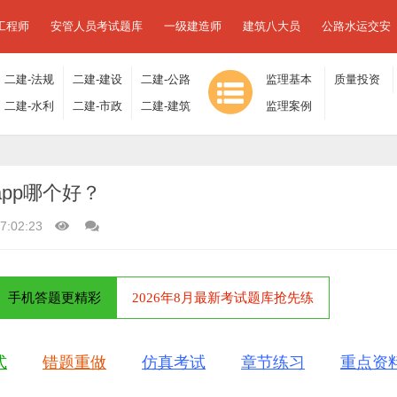
工程师
安管人员考试题库
一级建造师
建筑八大员
公路水运交安
二建-法规
二建-建设
二建-公路
监理基本
质量投资
及相关知
二建-水利
工程施工
二建-市政
工程
二建-建筑
理论与相
监理案例
进度控制
识
水电
管理
工程
工程
关法规
分析
app哪个好？
17:02:23
手机答题更精彩
2026年8月最新考试题库抢先练
式
错题重做
仿真考试
章节练习
重点资