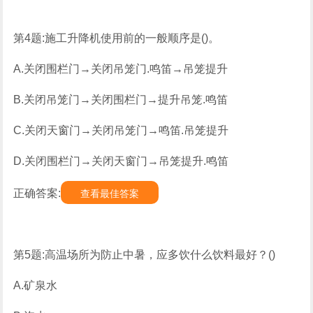
第4题:施工升降机使用前的一般顺序是()。
A.关闭围栏门→关闭吊笼门.鸣笛→吊笼提升
B.关闭吊笼门→关闭围栏门→提升吊笼.鸣笛
C.关闭天窗门→关闭吊笼门→鸣笛.吊笼提升
D.关闭围栏门→关闭天窗门→吊笼提升.鸣笛
正确答案:
查看最佳答案
第5题:高温场所为防止中暑，应多饮什么饮料最好？()
A.矿泉水