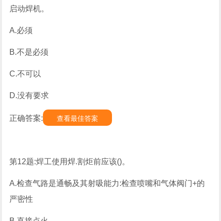
启动焊机。
A.必须
B.不是必须
C.不可以
D.没有要求
正确答案:
查看最佳答案
第12题:焊工使用焊.割炬前应该()。
A.检查气路是通畅及其射吸能力:检查喷嘴和气体阀门+的
严密性
B.直接点火