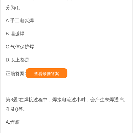
分为()。
A.手工电弧焊
B.埋弧焊
C.气体保护焊
D.以上都是
正确答案:
查看最佳答案
第8题:在焊接过程中，焊接电流过小时，会产生未焊透.气
孔及()等。
A.焊瘤