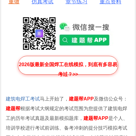
重做
仿真考试
章节练习
重点资料
2026版最新全国焊工在线模拟，到底有多容易
考过？>>
建筑电焊工考试
马上开始了，
建题帮APP
及微信公众号：
建题帮
根据考试大纲规定的考试范围为您提供了建筑电焊
工的历年考试真题及最新模拟题库，
建题帮APP
是个人、
培训学校进行考试前训练、备考冲刺的提分技巧模拟考试