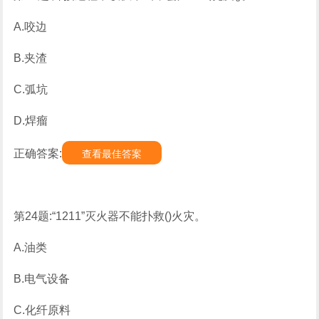
A.咬边
B.夹渣
C.弧坑
D.焊瘤
正确答案:
查看最佳答案
第24题:“1211”灭火器不能扑救()火灾。
A.油类
B.电气设备
C.化纤原料