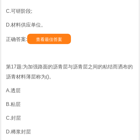
C.可研阶段;
D.材料供应单位。
正确答案:
查看最佳答案
第17题:为加强路面的沥青层与沥青层之间的粘结而洒布的
沥青材料薄层称为()。
A.透层
B.粘层
C.封层
D.稀浆封层