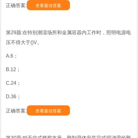
正确答案:
查看最佳答案
第29题:在特别潮湿场所和金属容器内工作时，照明电源电
压不得大于()V。
A.6；
B.12；
C.24；
D.36；
正确答案:
查看最佳答案
第30题:对于盆式橡胶支座，预制梁体安装完或现浇梁砼预