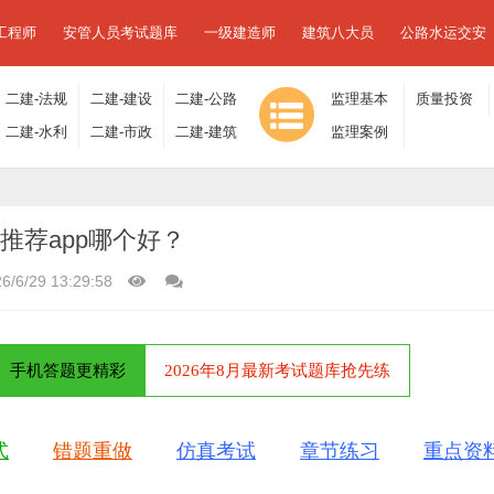
工程师
安管人员考试题库
一级建造师
建筑八大员
公路水运交安
二建-法规
二建-建设
二建-公路
监理基本
质量投资
及相关知
二建-水利
工程施工
二建-市政
工程
二建-建筑
理论与相
监理案例
进度控制
识
水电
管理
工程
工程
关法规
分析
推荐app哪个好？
6/6/29 13:29:58
手机答题更精彩
2026年8月最新考试题库抢先练
式
错题重做
仿真考试
章节练习
重点资