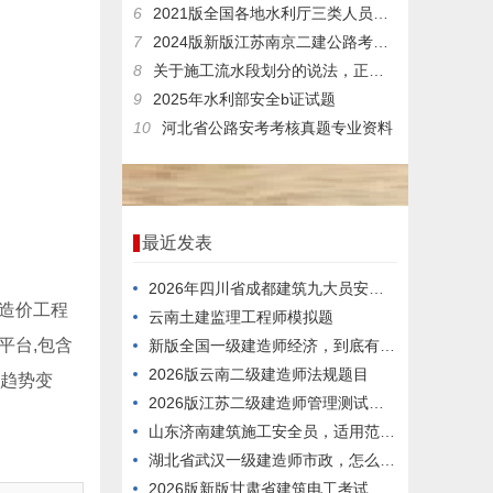
6
2021版全国各地水利厅三类人员在线考试真题
7
2024版新版江苏南京二建公路考核题库
8
关于施工流水段划分的说法，正确的有()。
9
2025年水利部安全b证试题
10
河北省公路安考考核真题专业资料
最近发表
2026年四川省成都建筑九大员安全员考题
造价工程
云南土建监理工程师模拟题
平台,包含
新版全国一级建造师经济，到底有多难考过？
2026版云南二级建造师法规题目
试趋势变
2026版江苏二级建造师管理测试真题库
山东济南建筑施工安全员，适用范围有哪些？
湖北省武汉一级建造师市政，怎么考才能过？
2026版新版甘肃省建筑电工考试电子题库