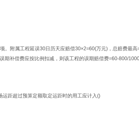
属工程延误30日历天应赔偿30×2=60(万元)，总赔费最高=(8
误期补偿费应按比例扣减，则该工程的误期赔偿费=60-800/1000×
场运距超过预算定额取定运距时的用工应计入()