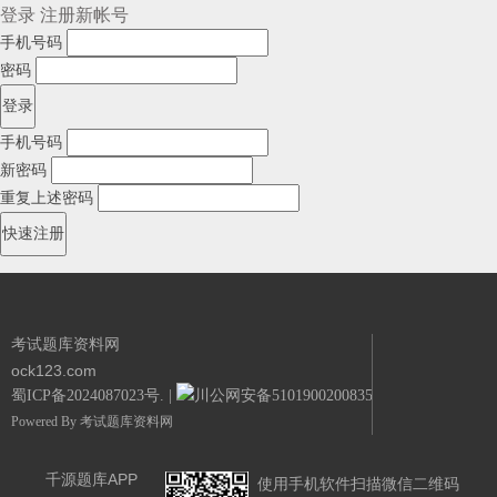
登录
注册新帐号
手机号码
密码
手机号码
新密码
重复上述密码
考试题库资料网
ock123.com
蜀ICP备2024087023号.
|
川公网安备51019002008351号.
Powered By
考试题库资料网
千源题库APP
使用手机软件扫描微信二维码