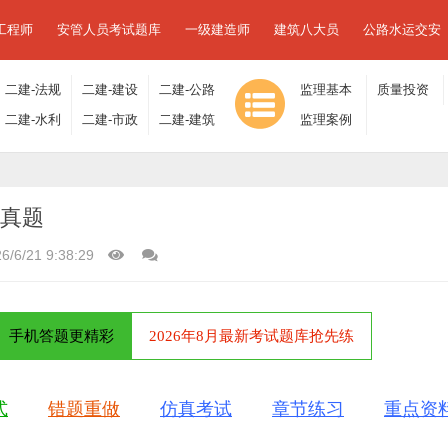
工程师
安管人员考试题库
一级建造师
建筑八大员
公路水运交安
二建-法规
二建-建设
二建-公路
监理基本
质量投资
及相关知
二建-水利
工程施工
二建-市政
工程
二建-建筑
理论与相
监理案例
进度控制
识
水电
管理
工程
工程
关法规
分析
年真题
6/6/21 9:38:29
手机答题更精彩
2026年8月最新考试题库抢先练
式
错题重做
仿真考试
章节练习
重点资