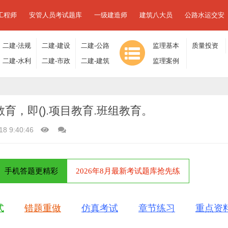
工程师
安管人员考试题库
一级建造师
建筑八大员
公路水运交安
二建-法规
二建-建设
二建-公路
监理基本
质量投资
及相关知
二建-水利
工程施工
二建-市政
工程
二建-建筑
理论与相
监理案例
进度控制
识
水电
管理
工程
工程
关法规
分析
育，即().项目教育.班组教育。
18 9:40:46
手机答题更精彩
2026年8月最新考试题库抢先练
式
错题重做
仿真考试
章节练习
重点资