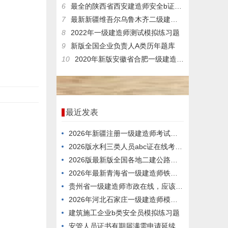
6
最全的陕西省西安建造师安全b证测试真题与重点题库
7
最新新疆维吾尔乌鲁木齐二级建造师矿业试题
8
2022年一级建造师测试模拟练习题
9
新版全国企业负责人A类历年题库
10
2020年新版安徽省合肥一级建造师矿业在线模拟模拟试题考试时间
最近发表
2026年新疆注册一级建造师考试题型
2026版水利三类人员abc证在线考核试卷
2026版最新版全国各地二建公路题目
2026年最新青海省一级建造师铁路，到底难不难考？
贵州省一级建造师市政在线，应该怎么考？
2026年河北石家庄一级建造师模拟真题
建筑施工企业b类安全员模拟练习题
安管人员证书有期届满需申请延续的，经安全生产教育培训合格，连续3年内每年度不少于()个学时。