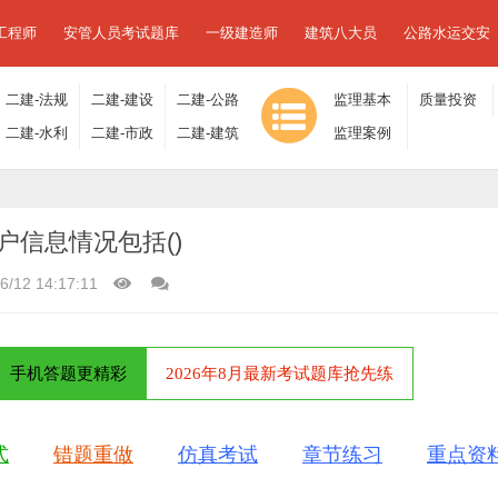
工程师
安管人员考试题库
一级建造师
建筑八大员
公路水运交安
二建-法规
二建-建设
二建-公路
监理基本
质量投资
及相关知
二建-水利
工程施工
二建-市政
工程
二建-建筑
理论与相
监理案例
进度控制
识
水电
管理
工程
工程
关法规
分析
信息情况包括()
6/12 14:17:11
手机答题更精彩
2026年8月最新考试题库抢先练
式
错题重做
仿真考试
章节练习
重点资