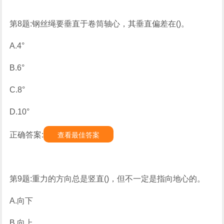
第8题:钢丝绳要垂直于卷筒轴心，其垂直偏差在()。
A.4°
B.6°
C.8°
D.10°
正确答案:
查看最佳答案
第9题:重力的方向总是竖直()，但不一定是指向地心的。
A.向下
B.向上