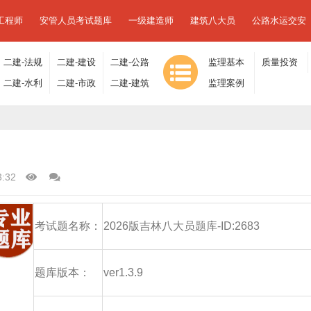
工程师
安管人员考试题库
一级建造师
建筑八大员
公路水运交安
二建-法规
二建-建设
二建-公路
监理基本
质量投资
及相关知
二建-水利
工程施工
二建-市政
工程
二建-建筑
理论与相
监理案例
进度控制
识
水电
管理
工程
工程
关法规
分析
3:32
考试题名称：
2026版吉林八大员题库-ID:2683
题库版本：
ver1.3.9