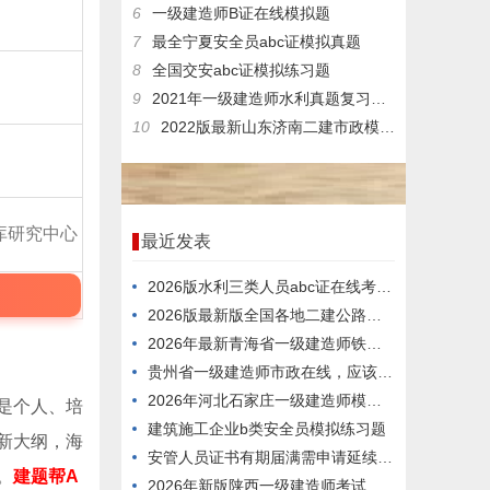
6
一级建造师B证在线模拟题
7
最全宁夏安全员abc证模拟真题
8
全国交安abc证模拟练习题
9
2021年一级建造师水利真题复习题库
10
2022版最新山东济南二建市政模拟题
库研究中心
最近发表
2026版水利三类人员abc证在线考核试卷
2026版最新版全国各地二建公路题目
2026年最新青海省一级建造师铁路，到底难不难考？
贵州省一级建造师市政在线，应该怎么考？
2026年河北石家庄一级建造师模拟真题
是个人、培
建筑施工企业b类安全员模拟练习题
新大纲，海
安管人员证书有期届满需申请延续的，经安全生产教育培训合格，连续3年内每年度不少于()个学时。
。
建题帮A
2026年新版陕西一级建造师考试题型