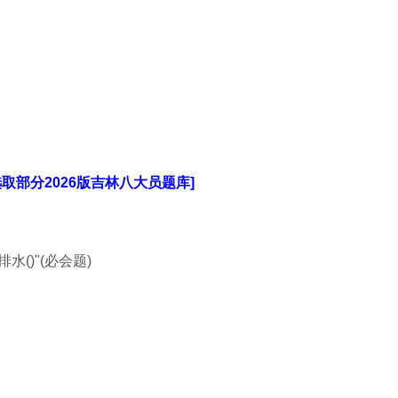
选取部分2026版吉林八大员题库]
水()"(必会题)