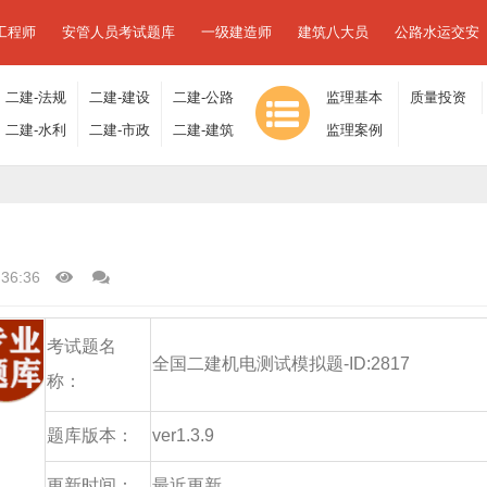
工程师
安管人员考试题库
一级建造师
建筑八大员
公路水运交安
二建-法规
二建-建设
二建-公路
监理基本
质量投资
及相关知
二建-水利
工程施工
二建-市政
工程
二建-建筑
理论与相
监理案例
进度控制
识
水电
管理
工程
工程
关法规
分析
:36:36
考试题名
全国二建机电测试模拟题-ID:2817
称：
题库版本：
ver1.3.9
更新时间：
最近更新