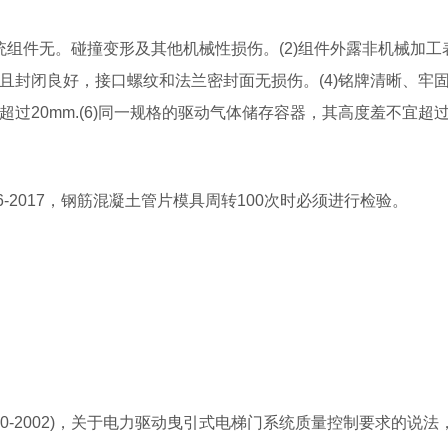
系统组件无。碰撞变形及其他机械性损伤。(2)组件外露非机械加
，且封闭良好，接口螺纹和法兰密封面无损伤。(4)铭牌清晰、牢
过20mm.(6)同一规格的驱动气体储存容器，其高度羞不宜超过1
6-2017，钢筋混凝土管片模具周转100次时必须进行检验。
10-2002)，关于电力驱动曳引式电梯门系统质量控制要求的说