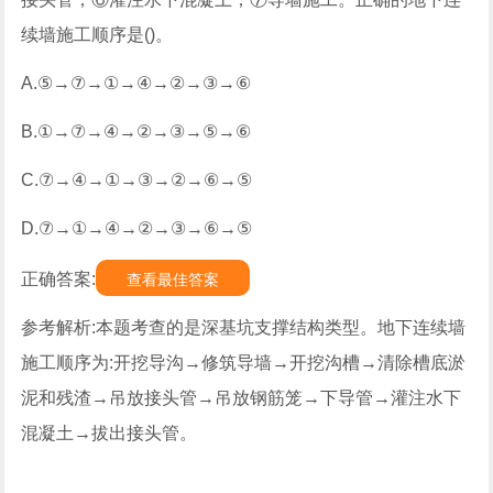
续墙施工顺序是()。
A.⑤→⑦→①→④→②→③→⑥
B.①→⑦→④→②→③→⑤→⑥
C.⑦→④→①→③→②→⑥→⑤
D.⑦→①→④→②→③→⑥→⑤
正确答案:
查看最佳答案
参考解析:本题考查的是深基坑支撑结构类型。地下连续墙
施工顺序为:开挖导沟→修筑导墙→开挖沟槽→清除槽底淤
泥和残渣→吊放接头管→吊放钢筋笼→下导管→灌注水下
混凝土→拔出接头管。