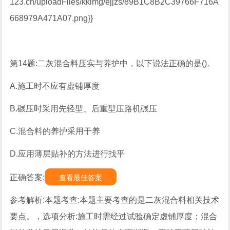
123.cn/uploadFiles/kkimg/ejjzs/89B1C8B2C39766F716A
668979A471A07.png}}
第14题:二灰混合料压实与养护中，以下说法正确的是()。
A.施工时不应有虚铺厚度
B.碾压时采用先轻型、后重型压路机碾压
C.混合料的养护采用干养
D.应用薄层贴补的方法进行找平
正确答案:
查看最佳答案
参考解析:本题考查:本题主要考查的是二灰混合料相关技术
要点。，选项分析:施工时需经过试验确定虚铺厚度；混合