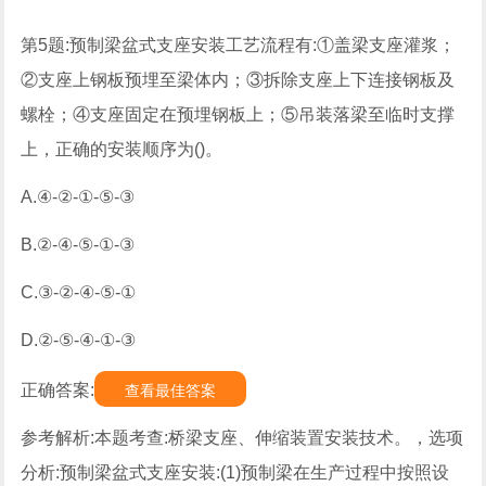
第5题:预制梁盆式支座安装工艺流程有:①盖梁支座灌浆；
②支座上钢板预埋至梁体内；③拆除支座上下连接钢板及
螺栓；④支座固定在预埋钢板上；⑤吊装落梁至临时支撑
上，正确的安装顺序为()。
A.④-②-①-⑤-③
B.②-④-⑤-①-③
C.③-②-④-⑤-①
D.②-⑤-④-①-③
正确答案:
查看最佳答案
参考解析:本题考查:桥梁支座、伸缩装置安装技术。，选项
分析:预制梁盆式支座安装:(1)预制梁在生产过程中按照设