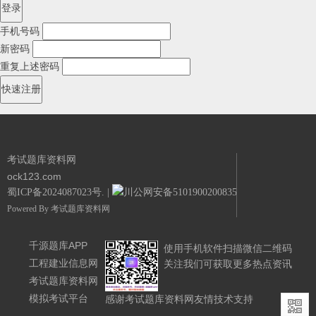
手机号码
新密码
重复上述密码
考试题库资料网
ock123.com
蜀ICP备2024087023号.
|
川公网安备51019002008351号.
Powered By
考试题库资料网
千源题库APP
使用手机软件扫描微信二维码
工程建业信息网
关注我们可获取更多热点资讯
考试题库资料网
模拟考试平台
感谢考试题库资料网友情技术支持