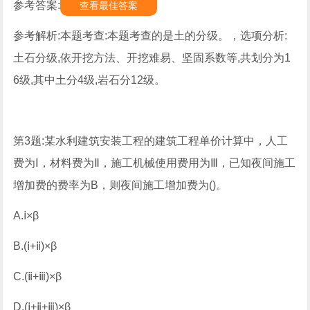
参考答案:
查看最佳答案
参考解析:本题考查:本题考查的是土的分级。，选项分析:
土石分级,依开挖方法、开挖难易、坚固系数等,共划分为1
6级,其中土分4级,岩石分12级。
第3题:某水利建筑安装工程的建筑工程单价计算中，人工
费为Ⅰ，材料费为Ⅱ，施工机械使用费用为Ⅲ，已知夜间施工
增加费的费率为Β，则夜间施工增加费为()。
A.ⅰ×β
B.(ⅰ+ⅱ)×β
C.(ⅱ+ⅲ)×β
D.(ⅰ+ⅱ+ⅲ)×β