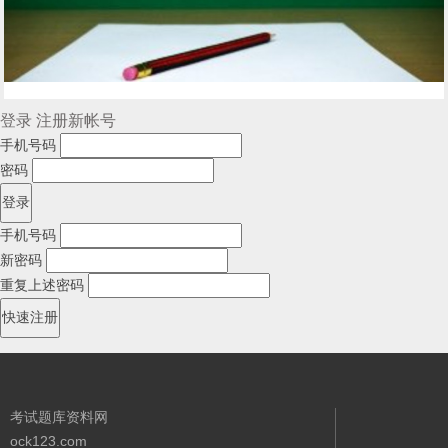
登录
注册新帐号
手机号码
密码
手机号码
新密码
重复上述密码
考试题库资料网
ock123.com