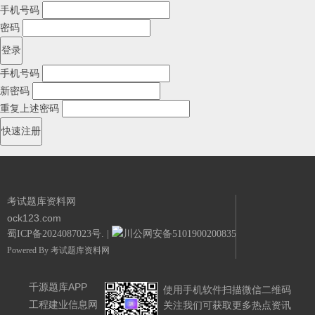
手机号码
密码
手机号码
新密码
重复上述密码
考试题库资料网
ock123.com
蜀ICP备2024087023号.
|
川公网安备51019002008351号.
Powered By
考试题库资料网
千源题库APP
使用手机软件扫描微信二维码
工程建业信息网
关注我们可获取更多热点资讯