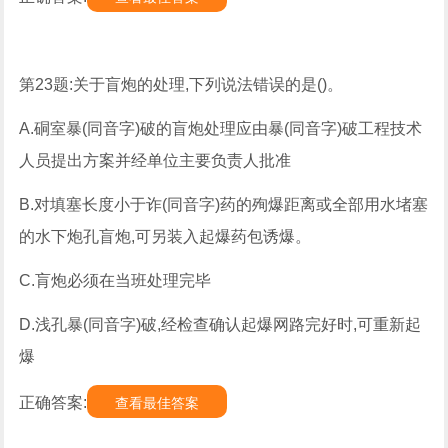
第23题:关于盲炮的处理,下列说法错误的是()。
A.硐室暴(同音字)破的盲炮处理应由暴(同音字)破工程技术
人员提出方案并经单位主要负责人批准
B.对填塞长度小于诈(同音字)药的殉爆距离或全部用水堵塞
的水下炮孔盲炮,可另装入起爆药包诱爆。
C.肓炮必须在当班处理完毕
D.浅孔暴(同音字)破,经检查确认起爆网路完好时,可重新起
爆
正确答案:
查看最佳答案