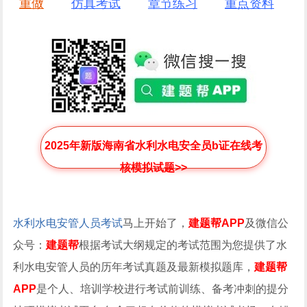
重做
仿真考试
章节练习
重点资料
2025年新版海南省水利水电安全员b证在线考
核模拟试题>>
水利水电安管人员考试
马上开始了，
建题帮APP
及微信公
众号：
建题帮
根据考试大纲规定的考试范围为您提供了水
利水电安管人员的历年考试真题及最新模拟题库，
建题帮
APP
是个人、培训学校进行考试前训练、备考冲刺的提分