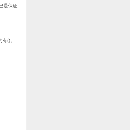
巳是保证
有()。