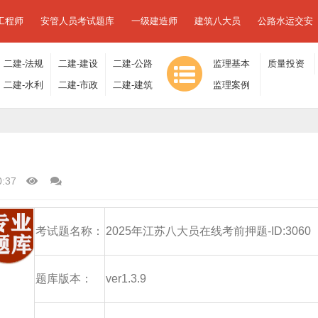
工程师
安管人员考试题库
一级建造师
建筑八大员
公路水运交安
二建-法规
二建-建设
二建-公路
监理基本
质量投资
及相关知
二建-水利
工程施工
二建-市政
工程
二建-建筑
理论与相
监理案例
进度控制
识
水电
管理
工程
工程
关法规
分析
0:37
考试题名称：
2025年江苏八大员在线考前押题-ID:3060
题库版本：
ver1.3.9