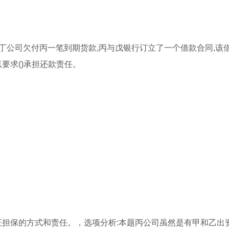
,丁公司欠付丙一笔到期货款,丙与戊银行订立了一个借款合同,该
要求()承担还款责任。
证担保的方式和责任。，选项分析:本题丙公司虽然是有甲和乙出