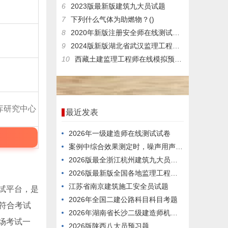
6
2023版最新版建筑九大员试题
7
下列什么气体为助燃物？()
8
2020年新版注册安全师在线测试试卷及答案
9
2024版新版湖北省武汉监理工程师在线考核真题库
10
西藏土建监理工程师在线模拟预习题
库研究中心
最近发表
2026年一级建造师在线测试试卷
案例中综合效果测定时，噪声用声级计测定选点在房间中心离地面高度1.6m处。
2026版最全浙江杭州建筑九大员题目
2026版最新版全国各地监理工程师历年题库
江苏省南京建筑施工安全员试题
试平台，是
2026年全国二建公路科目科目考题
符合考试
2026年湖南省长沙二级建造师机电科目在线考试预习题
场考试一
2026版陕西八大员预习题