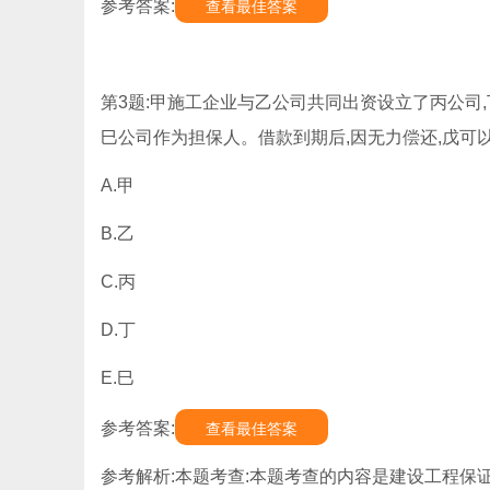
参考答案:
查看最佳答案
第3题:甲施工企业与乙公司共同出资设立了丙公司
巳公司作为担保人。借款到期后,因无力偿还,戊可以
A.甲
B.乙
C.丙
D.丁
E.巳
参考答案:
查看最佳答案
参考解析:本题考查:本题考查的内容是建设工程保