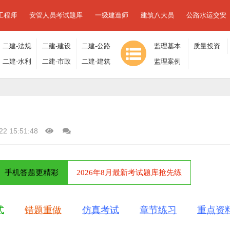
工程师
安管人员考试题库
一级建造师
建筑八大员
公路水运交安
二建-法规
二建-建设
二建-公路
监理基本
质量投资
及相关知
二建-水利
工程施工
二建-市政
工程
二建-建筑
理论与相
监理案例
进度控制
识
水电
管理
工程
工程
关法规
分析
22 15:51:48
手机答题更精彩
2026年8月最新考试题库抢先练
式
错题重做
仿真考试
章节练习
重点资