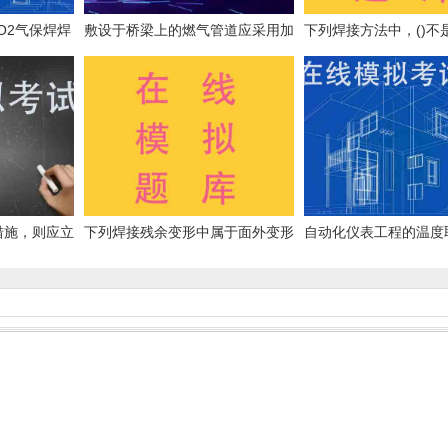
O2气保焊焊
敷设于桥梁上的燃气管道应采用加
下列焊接方法中，()不
厚的无缝钢管或焊接钢管，尽量减
少焊缝，对焊缝应进行()无损探
伤。
措施，则应立
下列焊接残余变形中属于面外变形
自动化仪表工程的温度
是()。
的有()。
管道上开孔及焊接，必须
前进行。