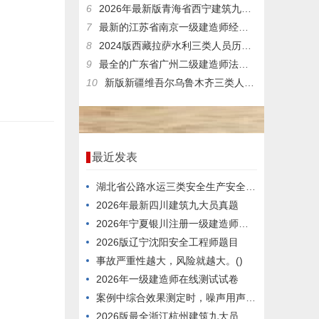
6
2026年最新版青海省西宁建筑九大员资料员在线模拟考试模拟题库
7
最新的江苏省南京一级建造师经济测试模拟习题跟专业资料
8
2024版西藏拉萨水利三类人员历年题库
9
最全的广东省广州二级建造师法规考试历年题库与精华资料
10
新版新疆维吾尔乌鲁木齐三类人员a类在线测试模拟习题重点知识
最近发表
湖北省公路水运三类安全生产安全管理人员，怎么备考好？
2026年最新四川建筑九大员真题
2026年宁夏银川注册一级建造师在线考试考试题型
2026版辽宁沈阳安全工程师题目
事故严重性越大，风险就越大。()
2026年一级建造师在线测试试卷
案例中综合效果测定时，噪声用声级计测定选点在房间中心离地面高度1.6m处。
2026版最全浙江杭州建筑九大员题目