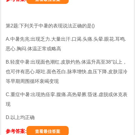
第2题:下列关于中暑的表现说法正确的是()
A.中暑先兆:出现乏力.大量出汗.口渴.头痛.头晕.眼花.耳鸣.
恶心.胸闷.体温正常或略高
B.轻度中暑:出现面色潮红.皮肤灼热.体温升高至38°以上，
也可伴有恶心.呕吐.面色苍白.脉率增快.血压下降.皮肤湿冷
等早期周围循环衰竭变现
C.重症中暑:出现热痉挛.腹痛.高热晕厥.昏迷.虚脱或休克表
现
D.以上均正确
参考答案:
查看最佳答案