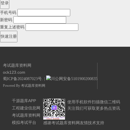
手机号码
新密码
重复上述密码
考试题库资料网
ock123.com
蜀ICP备2024087023号.
|
川公网安备51019002008351号.
Powered By
考试题库资料网
千源题库APP
使用手机软件扫描微信二维码
工程建业信息网
关注我们可获取更多热点资讯
考试题库资料网
模拟考试平台
感谢考试题库资料网友情技术支持