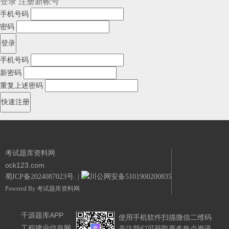
登录
注册新帐号
手机号码
密码
手机号码
新密码
重复上述密码
考试题库资料网
ock123.com
蜀ICP备2024087023号.
|
川公网安备51019002008351号.
Powered By
考试题库资料网
千源题库APP
使用手机软件扫描微信二维码
工程建业信息网
关注我们可获取更多热点资讯