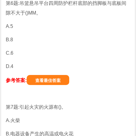
第6题:吊篮悬吊平台四周防护栏杆底部的挡脚板与底板间
隙不大于()MM。
A.5
B.8
C.6
D.4
参考答案:
查看最佳答案
第7题:引起火灾的火源有()。
A.火柴
B.电器设备产生的高温或电火花