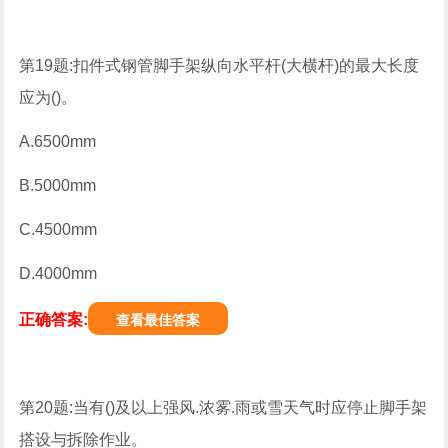
第19题:扣件式钢管脚手架纵向水平杆(大横杆)的最大长度
应为()。
A.6500mm
B.5000mm
C.4500mm
D.4000mm
正确答案:
查看最佳答案
第20题:当有()及以上强风.浓雾.雨或雪天气时应停止脚手架
搭设与拆除作业。