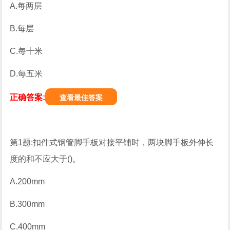
A.每两层
B.每层
C.每十米
D.每五米
正确答案:
查看最佳答案
第1题:扣件式钢管脚手板对接平铺时，两块脚手板外伸长
度的和不应大于()。
A.200mm
B.300mm
C.400mm