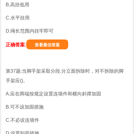
B.高挂低用
C.水平挂用
D.绳长范围内挂牢即可
正确答案:
查看最佳答案
第37题:当脚手架采取分段.分立面拆除时，对不拆除的脚
手架应()。
A.应在两端按规定设置连墙件和横向斜撑加固
B.可不设加固措施
C.不必设连墙件
D.设置卸荷措施