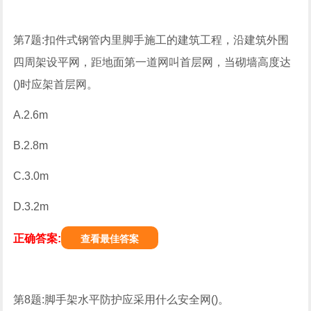
第7题:扣件式钢管内里脚手施工的建筑工程，沿建筑外围
四周架设平网，距地面第一道网叫首层网，当砌墙高度达
()时应架首层网。
A.2.6m
B.2.8m
C.3.0m
D.3.2m
正确答案:
查看最佳答案
第8题:脚手架水平防护应采用什么安全网()。