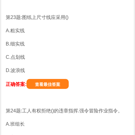
第23题:图纸上尺寸线应采用()
A.粗实线
B.细实线
C.点划线
D.波浪线
正确答案:
查看最佳答案
第24题:工人有权拒绝()的违章指挥.强令冒险作业指令。
A.班组长