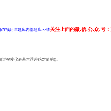
关注上面的微.信.公.众.号
师在线历年题库内部题库>>请
超过被校仪表基本误差绝对值的()。