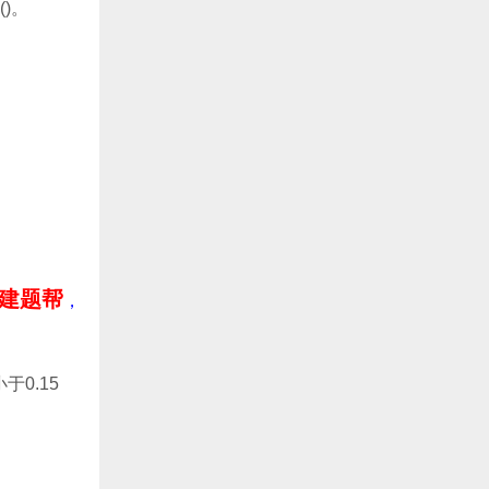
)。
：建题帮
，
0.15