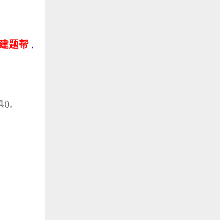
：建题帮
，
()。