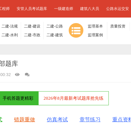
工程师
安管人员考试题库
一级建造师
建筑八大员
公路水运交安
二建-法规
二建-建设
二建-公路
监理基本
质量投资
及相关知
二建-水利
工程施工
二建-市政
工程
二建-建筑
理论与相
监理案例
进度控制
识
水电
管理
工程
工程
关法规
分析
部题库
:00:32
手机答题更精彩
2026年8月最新考试题库抢先练
式
错题重做
仿真考试
章节练习
重点资