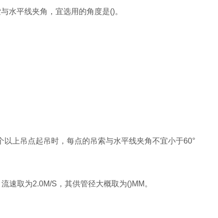
与水平线夹角，宜选用的角度是()。
个以上吊点起吊时，每点的吊索与水平线夹角不宜小于60°
流速取为2.0M/S，其供管径大概取为()MM。