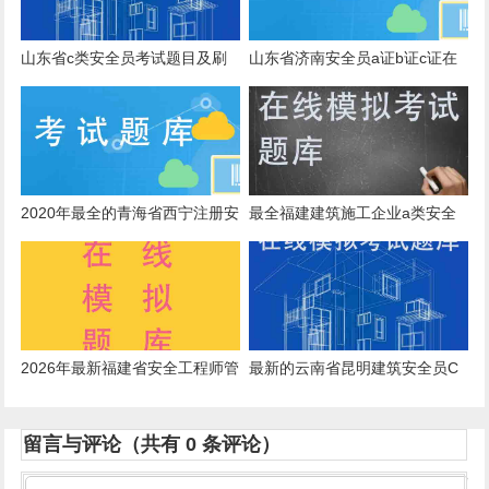
山东省c类安全员考试题目及刷
山东省济南安全员a证b证c证在
题app
线题库与复习题
2020年最全的青海省西宁注册安
最全福建建筑施工企业a类安全
全师在线考试模拟题库网上报名
员在线测试电子题库
2026年最新福建省安全工程师管
最新的云南省昆明建筑安全员C
理知识，刷题用什么方法好？
证在线模拟考试模拟练习题考核
知识
留言与评论（共有
0
条评论）