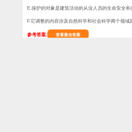
E.保护的对象是建筑活动的从业人员的生命安全
F.它调整的内容涉及自然科学和社会科学两个领
参考答案:
查看最佳答案
第2题:下列属于对评价机构和评价人员要求的是()
A.应自主选择具备相应资质的安全评价机构按有关
B.安全评价机构.安全评价人员应真实.准确地做
C.应为安全评价饥构创造必备的工作条件，如实提
D.应根据安全评价报告提出的安全对策措施建议及
参考答案:
查看最佳答案