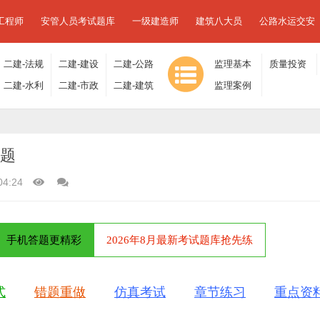
工程师
安管人员考试题库
一级建造师
建筑八大员
公路水运交安
二建-法规
二建-建设
二建-公路
监理基本
质量投资
及相关知
二建-水利
工程施工
二建-市政
工程
二建-建筑
理论与相
监理案例
进度控制
识
水电
管理
工程
工程
关法规
分析
真题
04:24
手机答题更精彩
2026年8月最新考试题库抢先练
式
错题重做
仿真考试
章节练习
重点资