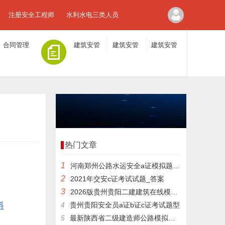
注册安全工程师
水利水电三类人员
合同管理
建筑安管
建筑安管
建筑安管
人员A证
人员B证
人员C证
热门文章
1
河南郑州公路水运安全a证模拟题报名时间
2
2021年交安c证考试试题_答案
3
2026版贵州贵阳二建建筑在线模拟练习题
料
4
贵州贵阳安全员a证b证c证考试题型
5
最新陕西省二级建造师公路模拟题重点资料