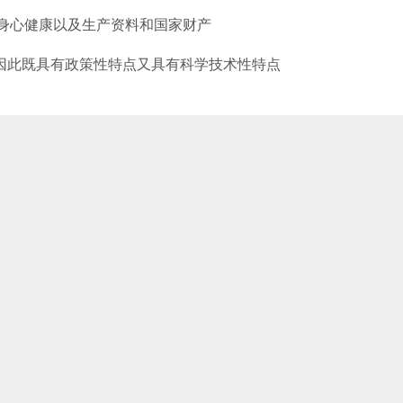
和身心健康以及生产资料和国家财产
域因此既具有政策性特点又具有科学技术性特点
。
规定进行安全评价
出评价结论，并对评价报告的真实性负责
供所需的资料
时进行整改