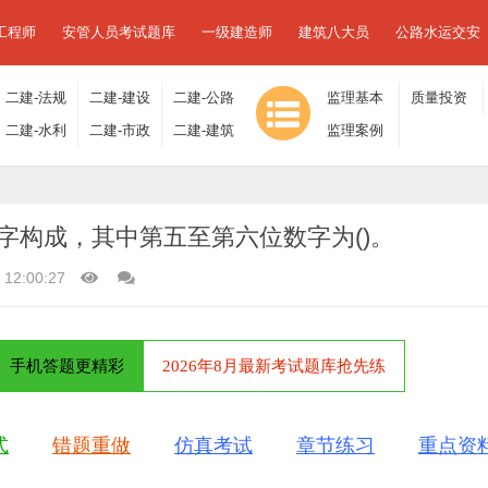
工程师
安管人员考试题库
一级建造师
建筑八大员
公路水运交安
二建-法规
二建-建设
二建-公路
监理基本
质量投资
及相关知
二建-水利
工程施工
二建-市政
工程
二建-建筑
理论与相
监理案例
进度控制
识
水电
管理
工程
工程
关法规
分析
字构成，其中第五至第六位数字为()。
 12:00:27
手机答题更精彩
2026年8月最新考试题库抢先练
式
错题重做
仿真考试
章节练习
重点资