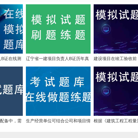
人B证在线测
辽宁省一建项目负责人B证历年真
建设项目在竣工验收前
件
题下载
的建设单位应当进行的
评价是()。
”配备中，需
生产经营单位可结合公司和项目情
根据《建筑工程工程量
配备的施工管
况为职工办理工伤社会保险。
范》(GB50500-201