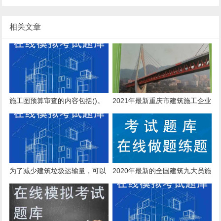
相关文章
施工图预算审查的内容包括()。
2021年最新重庆市建筑施工企业
安管人员安全生产考核知识培训
复习参考题
为了减少建筑垃圾运输量，可以
2020年最新的全国建筑九大员施
在施工现场将部分焚烧后再清
工员考核模拟题库和模拟考试系
运。
统