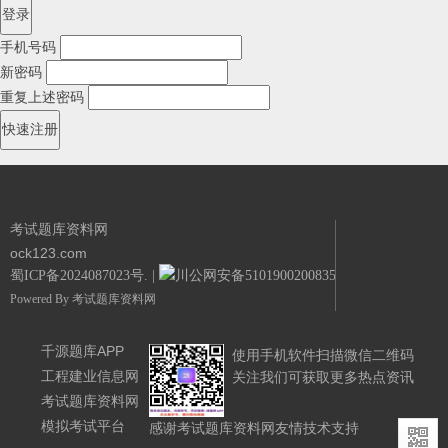
手机号码
新密码
重复上述密码
考试题库资料网
ock123.com
蜀ICP备2024087023号.
|
川公网安备51019002008351号.
Powered By
考试题库资料网
千源题库APP
使用手机软件扫描微信二维码
工程建业信息网
关注我们可获取更多热点资讯
考试题库资料网
模拟考试平台
感谢考试题库资料网友情技术支持