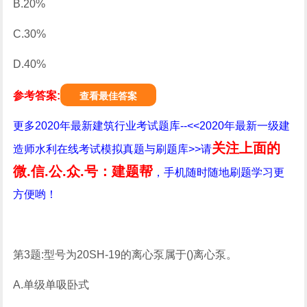
B.20%
C.30%
D.40%
参考答案:
查看最佳答案
更多2020年最新建筑行业考试题库--<<2020年最新一级建
关注上面的
造师水利在线考试模拟真题与刷题库>>请
微.信.公.众.号：建题帮
，手机随时随地刷题学习更
方便哟！
第3题:型号为20SH-19的离心泵属于()离心泵。
A.单级单吸卧式