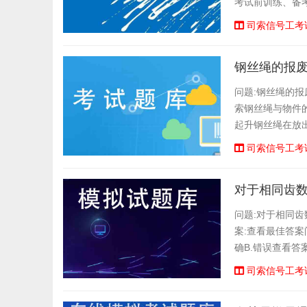
考试前训练、备
题等功能,大家可
司索信号工考
钢丝绳的报废
问题:钢丝绳的报废
索钢丝绳与物件的夹角宜
起升钢丝绳在放出最
司索信号工考
对于相同齿
问题:对于相同齿
案:查看最佳答案
确B.错误查看答
施的，由分包单位
司索信号工考