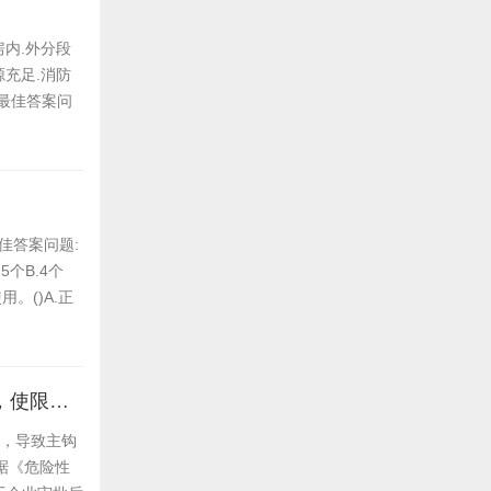
房内.外分段
充足.消防
最佳答案问
佳答案问题:
个B.4个
。()A.正
在起升主钩.下降副钩作业时，因主钩起升高度限位器的触头发生粘连，使限位器失效，导致主钩继续上升()。
效，导致主钩
根据《危险性