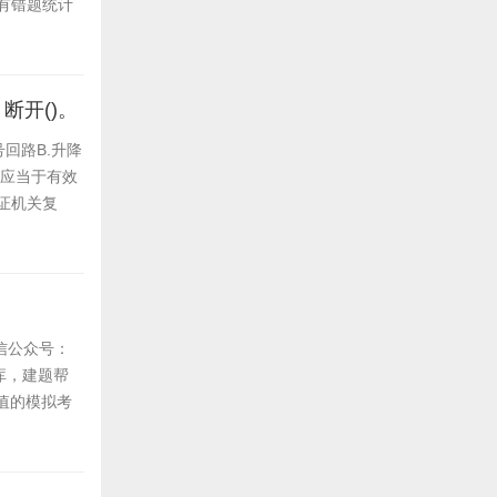
有错题统计
断开()。
回路B.升降
员应当于有效
证机关复
信公众号：
库，建题帮
值的模拟考