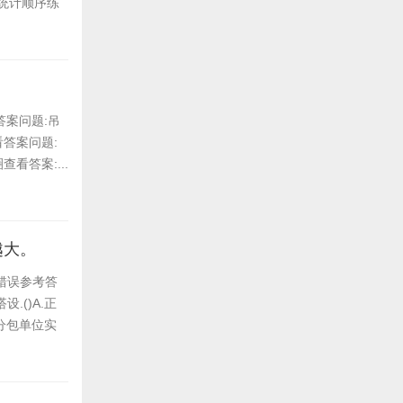
统计顺序练
答案问题:吊
查看答案问题:
看答案:...
越大。
错误参考答
.()A.正
分包单位实