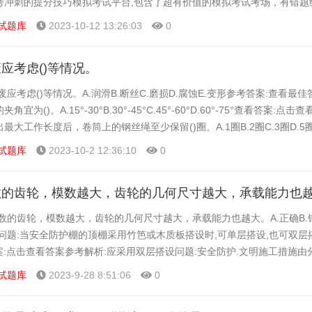
考冲刺的提分技巧模拟考试平台,包含了超有价值的模拟考试考场，有错题
以在这里了解一下司索信号工的题型以及考试趋势变化，...
试题库
2023-10-12 13:26:03
0
应考虑()等情况。
应考虑()等情况。A.润滑B.断丝C.磨损D.腐蚀E.变形参考答案:查看最佳
为()。A.15°-30°B.30°-45°C.45°-60°D.60°-75°查看答案:点击
大工作长度后，卷筒上的钢丝绳至少保留()圈。A.1圈B.2圈C.3圈D.5圈查
试题库
2023-10-2 12:36:10
0
数的齿轮，模数越大，齿轮的几何尺寸越大，承载能力也
数的齿轮，模数越大，齿轮的几何尺寸越大，承载能力也越大。A.正确B.
问题:当安全防护棚的顶棚采用竹笆或木质板搭设时,可单层搭设,也可双层搭设
案:点击查看答案参考解析:应采用双层搭设问题:安全防护.文明施工措施由
提出专项安全防护措施及施工方案，经...
试题库
2023-9-28 8:51:06
0