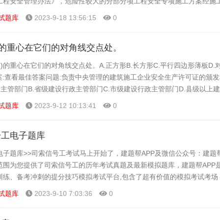
工程安全管理办法》，危险性较大的分部分项工程安全专项施工方案经施
()审核签字并加盖(D)。A.专业监理...
试题库
2023-9-18 13:56:15
0
)的重心在它们的对角线交点处。
()的重心在它们的对角线交点处。A.正方形B.长方形C.平行四边形薄板D
案:查看最佳答案问题:负责中央管理的建筑施工企业安全生产许可证的颁
建设主管部门B.省级建设行政主管部门C.市级建设行政主管部门D.县级以上
击查看答案问题:从业人员发现事...
试题库
2023-9-12 10:13:41
0
号工电子题库
电子题库>>司索信号工考试马上开始了，建题帮APP及微信公众号：建题
范围为您提供了司索信号工的历年考试真题及最新模拟题库，建题帮APP
训练、备考冲刺的提分技巧模拟考试平台,包含了超有价值的模拟考试考场
,大家可以在这里了解一下司索信号工的题型以及考试趋...
试题库
2023-9-10 7:03:36
0