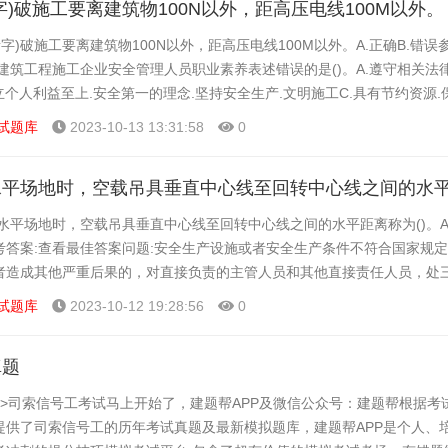
字)破施工要离建筑物100N以外，距高压电线100M以外。
音字)破施工要离建筑物100N以外，距高压电线100M以外。A.正确B.错误
建筑工程施工企业安全管理人员职业素养表述错误的是()。A.遵守相关法
立个人利益至上.安全第一的理念.坚持安全生产.文明施工C.具有节约资源
，严谨务实，团结协作查看答...
试题库
2023-10-13 13:31:58
0
水平场地时，空载吊具垂直中心线至回转中心线之间的水平距离称为()。A.
参考答案:查看最佳答案问题:安全生产设施或者安全生产条件不符合国家规
者造成其他严重后果的，对直接负责的主管人员和其他直接责任人员，处
节特别恶劣的，处三年以上七年以下有期徒刑...
试题库
2023-10-12 19:28:56
0
真题
>>司索信号工考试马上开始了，建题帮APP及微信公众号：建题帮根据考
提供了司索信号工的历年考试真题及最新模拟题库，建题帮APP是个人、