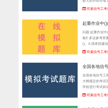
较大的分部分项
报监理企业，由项目
司索信号工考
起重作业中(
问题:起重作业中
板E.多边参考答
()。A.国务院
部门查看答案:点
司索信号工考
全国各地信
全国各地信号工
大纲规定的考试
学校进行考试前
计顺序练题等功能
司索信号工考