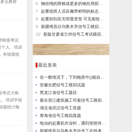
:参见教材
6
钢丝绳的两根或更多的钢丝局部受到电弧影响应报度。()
7
起重指挥人员应佩带鲜明的标志，如标有“指挥”字样的臂章特殊颜色的安全帽.工作服等。()
8
起重卸扣应无明显变形.可见裂纹和弧接痕迹，销轴螺纹应()现象。
9
新疆维吾尔乌鲁木齐信号工模拟试题
10
新版甘肃省兰州信号工考试模拟练习题
帮根据考试
是个人、培训
，有错题统
最近发表
在一般情况下，下列物质中()能自燃。
安徽合肥信号工模拟试题
黑龙江省信号工题目
据考试大纲
人、培训学校
最全浙江建筑施工司索信号工模拟真题
错题统计顺
湖北省武汉信号工答题
青海省信号工模拟真题
电动的起重机作业时，遇到突然停电，应立即把所有控制器拨到零位，断开()。
新疆维吾尔乌鲁木齐信号工在线考试真题