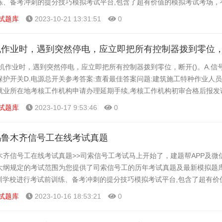
练、备考冲刺的提分技巧模拟考试平台,包含了超有价值的模拟考试考场，
大家可以在这里了解一下司索信号工的题型以及考试趋势...
试题库
2023-10-21 13:31:51
0
作业时，遇到突然停电，应立即把所有控制器拨到零位，
机作业时，遇到突然停电，应立即把所有控制器拨到零位，断开()。A.信号
保护开关D.电源总开关参考答案:查看最佳答案问题:建筑施工特种作业人
向就业所在地考核工作机构申请办理延期手续,考核工作机构初审合格后报发
3D.4查看答案:点击查看答案问题...
试题库
2023-10-17 9:53:46
0
乌鲁木齐信号工在线考试真题
木齐信号工在线考试真题>>司索信号工考试马上开始了，建题帮APP及微
大纲规定的考试范围为您提供了司索信号工的历年考试真题及最新模拟题
培训学校进行考试前训练、备考冲刺的提分技巧模拟考试平台,包含了超有价
计顺序练题等功能,大家可以在这里了解一下司索信号工的...
试题库
2023-10-16 18:53:21
0