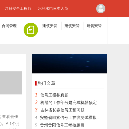
注册安全工程师
水利水电三类人员
合同管理
建筑安管
建筑安管
建筑安管
人员A证
人员B证
人员C证
热门文章
1
信号工模拟真题
2
机器的工作部分是完成机器预定的动作，处于整个传动的终端。
3
吉林省长春信号工预习题
案:查看最佳
4
安徽省司索信号工在线测试模拟试题
。A.1个月
5
贵州贵阳信号工考核题目