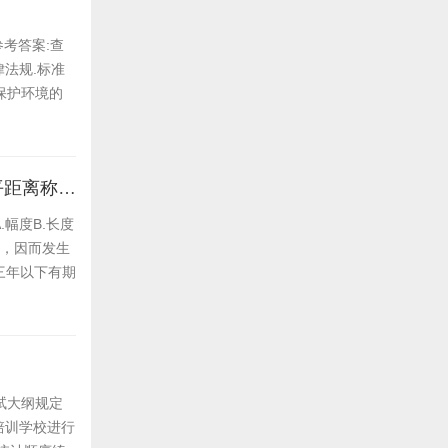
参考答案:查
律法规.标准
.保护环境的
起重机置于水平场地时，空载吊具垂直中心线至回转中心线之间的水平距离称为()。
幅度B.长度
定，因而发生
三年以下有期
试大纲规定
培训学校进行