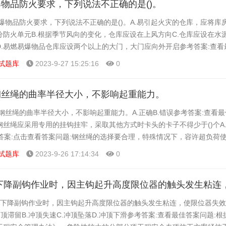
物品防火要求，下列说法不正确的是()。
爆物品防火要求，下列说法不正确的是()。A.易引起火灾的仓库，应将库
防火单元B.根据季节风向的变化，仓库应设在上风方向C.仓库应设在水源
D.易燃易爆物品仓库应设两个以上的大门，大门应向外开启参考答案:查看
国第一次以法律形式确立了企业安全生产的准入...
试题库
2023-9-27 15:25:16
0
钢丝绳的曲率半径大小，不影响起重能力。
钢丝绳的曲率半径大小，不影响起重能力。A.正确B.错误参考答案:查看最
丝绳应采用专用的挂钩挂牢，采取其他方式时卡头的卡子不得少于()个A.5
查看答案:点击查看答案问题:钢丝绳的选择要合理，特殊情况下，容许超负荷使用
:点击查看答案问题:××市...
试题库
2023-9-26 17:14:34
0
钩.下降副钩作业时，因主钩起升高度限位器的触头发生粘连，使限位器失
.冲顶滞留B.冲顶失速C.冲顶坠落D.冲顶下滑参考答案:查看最佳答案问题: