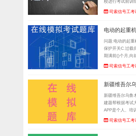
校进行考试前训
顺序练题等功能,
司索信号工考
电动的起重机
问题:电动的起重
保护开关C.过载
期满前()个月,
核。A.1B.2C.
司索信号工考
新疆维吾尔
新疆维吾尔乌鲁
建题帮根据考试
APP是个人、
试考场，有错题统
司索信号工考