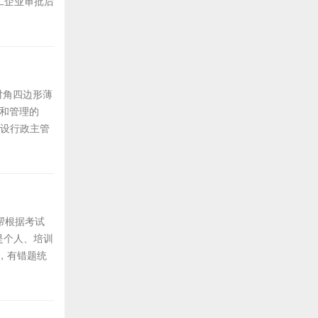
工企业审批后
.对角四边形薄
发和管理的
建设行政主管
帮根据考试
是个人、培训
，有错题统