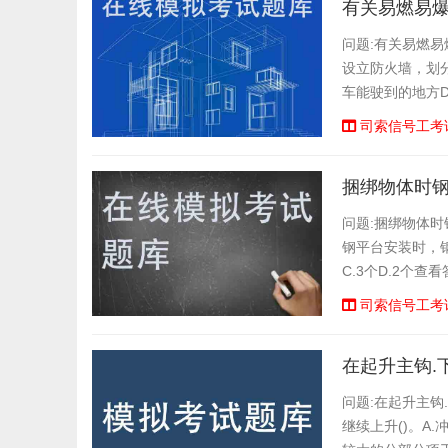
有关易燃易爆
问题:有关易燃易
设立防火墙，划分
车能驶到的地方
题:在()中，我
司索信号工考
捆绑物体时
问题:捆绑物体时
钢平台安装时，钢
C.3个D.2个
确B.错误查看答案
司索信号工考
问题:在起升主
继续上升()。A