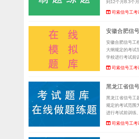
到12个月B.3个
P257。诚信行为
司索信号工考
安徽合肥信
安徽合肥信号工
大纲规定的考试
学校进行考试前
计顺序练题等功能
司索信号工考
黑龙江省信
黑龙江省信号工
规定的考试范围
进行考试前训练
序练题等功能,大
司索信号工考