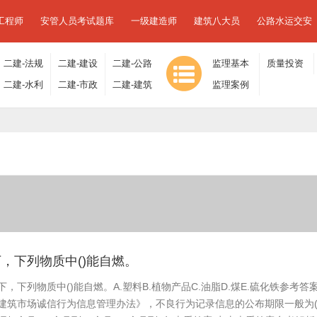
工程师
安管人员考试题库
一级建造师
建筑八大员
公路水运交安
二建-法规
二建-建设
二建-公路
监理基本
质量投资
及相关知
二建-水利
工程施工
二建-市政
工程
二建-建筑
理论与相
监理案例
进度控制
识
水电
管理
工程
工程
关法规
分析
，下列物质中()能自燃。
下，下列物质中()能自燃。A.塑料B.植物产品C.油脂D.煤E.硫化铁参考答
建筑市场诚信行为信息管理办法》，不良行为记录信息的公布期限一般为()