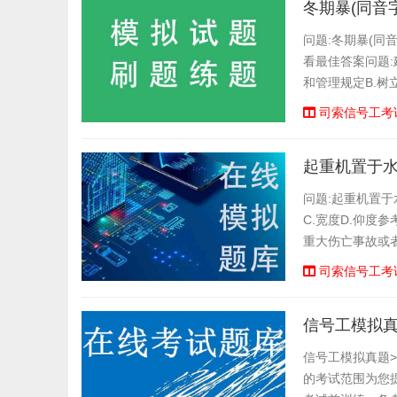
冬期暴(同音
问题:冬期暴(同
看最佳答案问题:
和管理规定B.树
意识D.爱岗敬业
司索信号工考
问题:起重机置于
C.宽度D.仰度
重大伤亡事故或
徒刑或者拘役;情
司索信号工考
信号工模拟
信号工模拟真题
的考试范围为您